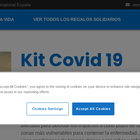
ernational España
aten
A VIDA
VER TODOS LOS REGALOS SOLIDARIOS
Kit Covid 19
Añadir al carrito
Importe
Cantidad
Accept All Cookies”, you agree to the storing of cookies on your device to enhance site navig
A medida que la pandemia de la COVID-19 ha continu
nd assist in our marketing efforts.
sus efectos sociales, económicos y políticos han afe
mundial.
Cookies Settings
Accept All Cookies
Nuestro Plan COVID-19 incluye la distribución de mill
afectada para abordar los impactos a corto plazo de l
zonas más vulnerables para contener la enfermedad ,