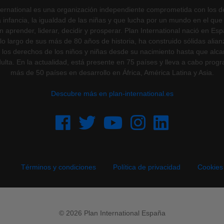
ternational es una organización independiente comprometida con los 
a infancia, la igualdad de las niñas y que lucha por un mundo en el que 
 aprender, liderar, decidir y prosperar. Plan International nació en Es
lo largo de sus más de 80 años de historia, ha construido sólidas alia
 los derechos de los niños y niñas desde su nacimiento hasta que alca
ulta. En la actualidad, está presente en 75 países y lleva a cabo prog
más de 50 países en desarrollo en África, América Latina y Asia.
Descubre más en plan-international.es
Términos y condiciones
Política de privacidad
Cookies
© 2026 Plan International España