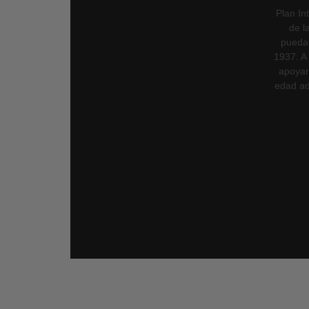
Plan In
de l
puedan
1937. A 
apoyar
edad ad