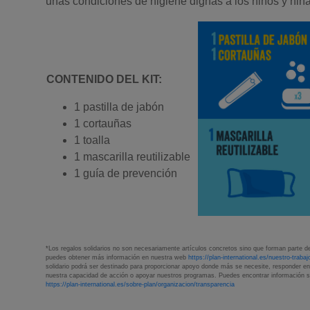
unas condiciones de higiene dignas a los niños y niñ
CONTENIDO DEL KIT:
1 pastilla de jabón
1 cortauñas
1 toalla
1 mascarilla reutilizable
1 guía de prevención
*Los regalos solidarios no son necesariamente artículos concretos sino que forman parte de 
puedes obtener más información en nuestra web
https://plan-international.es/nuestro-trabaj
solidario podrá ser destinado para proporcionar apoyo donde más se necesite, responder en 
nuestra capacidad de acción o apoyar nuestros programas. Puedes encontrar información so
https://plan-international.es/sobre-plan/organizacion/transparencia