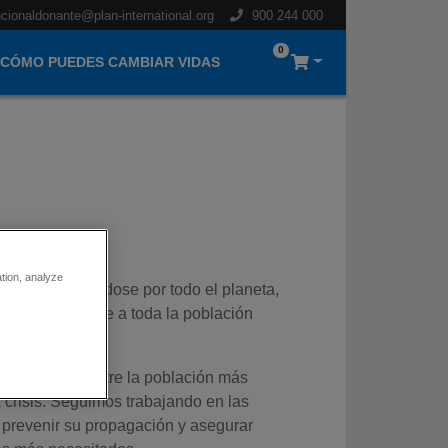
cionaldonante@plan-international.org
900 244 000
0
CÓMO PUEDES CAMBIAR VIDAS
ation, analyze
ado extendiéndose por todo el planeta,
ctado gravemente a toda la población
ones de kits entre la población más
a crisis. Seguimos trabajando en las
 prevenir su propagación y asegurar