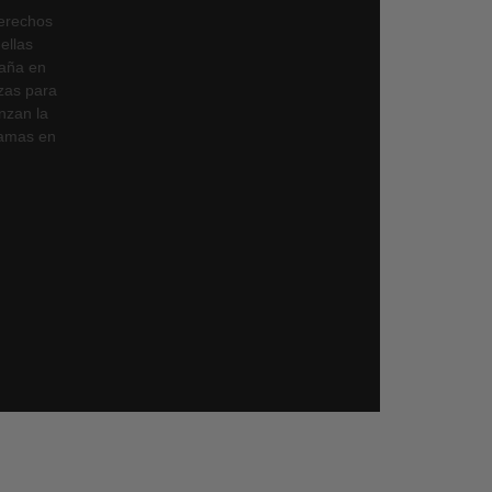
derechos
ellas
paña en
nzas para
nzan la
ramas en