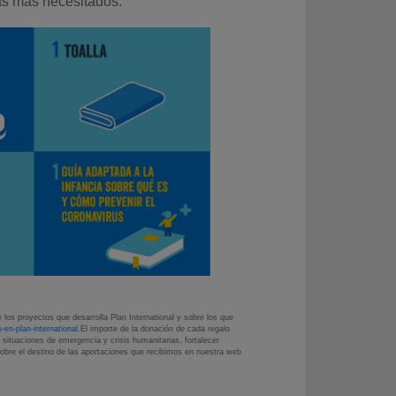
as más necesitados.
los proyectos que desarrolla Plan International y sobre los que
o-en-plan-international
.El importe de la donación de cada regalo
situaciones de emergencia y crisis humanitarias, fortalecer
bre el destino de las aportaciones que recibimos en nuestra web