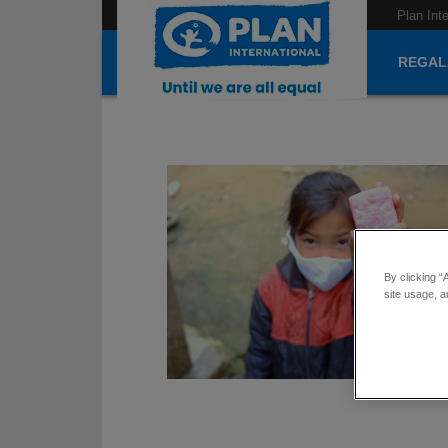
Plan Int
REGAL
By clicking “
site usage, a